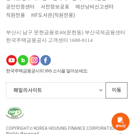
공인인증센터
사전정보공표
예산낭비신고센터
직원전용
HF도서관(직원전용)
부산시 남구 문현금융로40(문현동) 부산국제금융센터
한국주택금융공사
고객센터 1688-8114
한국주택금융공사의 SNS 소식을 알아보세요.
한
국
웹
접
근
COPYRIGHT© KOREA HOUSING FINANCE CORPORATION All
성