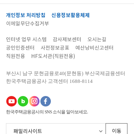
개인정보 처리방침
신용정보활용체제
이메일무단수집거부
인터넷 업무 시스템
감사제보센터
오시는길
공인인증센터
사전정보공표
예산낭비신고센터
직원전용
HF도서관(직원전용)
부산시 남구 문현금융로40(문현동) 부산국제금융센터
한국주택금융공사
고객센터 1688-8114
한국주택금융공사의 SNS 소식을 알아보세요.