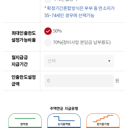
* 확정기간혼합방식은 부부 중 연소자가
55~74세인 경우에 선택가능
50%
최대인출한도
설정가능비율
70%(정비사업 분담금 납부용도)
월지급금
지급기간
인출한도설정
원
금액