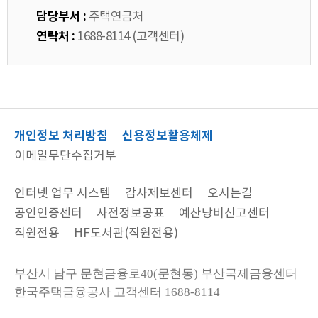
담당부서 :
주택연금처
연락처 :
1688-8114 (고객센터)
개인정보 처리방침
신용정보활용체제
이메일무단수집거부
인터넷 업무 시스템
감사제보센터
오시는길
공인인증센터
사전정보공표
예산낭비신고센터
직원전용
HF도서관(직원전용)
부산시 남구 문현금융로40(문현동) 부산국제금융센터
한국주택금융공사
고객센터 1688-8114