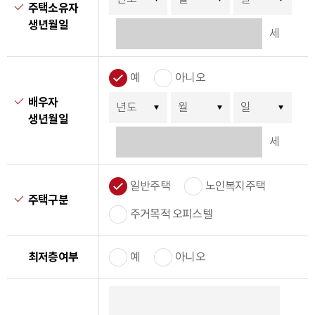
주택소유자
필수입력
생년월일
세
예
아니오
배우자
필수입력
생년월일
세
일반주택
노인복지주택
주택구분
필수입력
주거목적 오피스텔
최저층여부
예
아니오