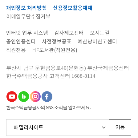
개인정보 처리방침
신용정보활용체제
이메일무단수집거부
인터넷 업무 시스템
감사제보센터
오시는길
공인인증센터
사전정보공표
예산낭비신고센터
직원전용
HF도서관(직원전용)
부산시 남구 문현금융로40(문현동) 부산국제금융센터
한국주택금융공사
고객센터 1688-8114
한국주택금융공사의 SNS 소식을 알아보세요.