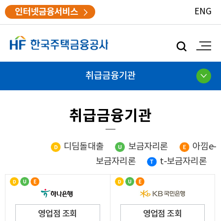
인터넷금융서비스
ENG
모
바
일
검
취급금융기관
색
취급금융기관
디딤돌대출
보금자리론
아낌e-
보금자리론
t-보금자리론
영업점 조회
영업점 조회