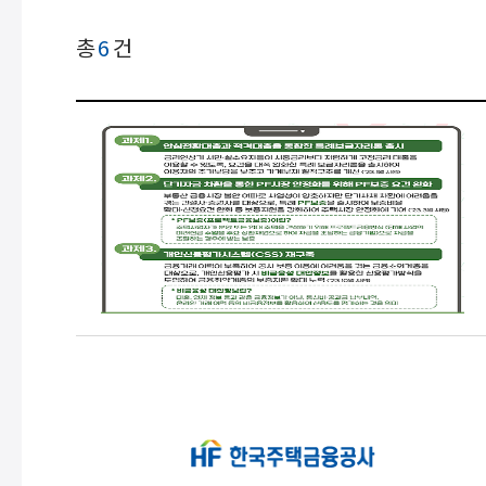
게시글
총
6
건
검색