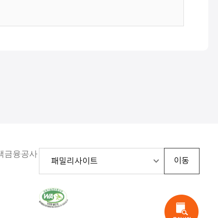
주택금융공사
한
국
웹
접