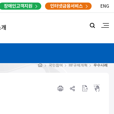
장애인고객지원
인터넷금융서비스
ENG
소개
국민참여
HF규제개혁
우수사례
프
공
점
점
린
유
자
자
터
하
다
뷰
기
운
어
로
드