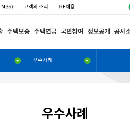
MBS)
고객의 소리
HF채용
출
주택보증
주택연금
국민참여
정보공개
공사
우수사례
우수사례