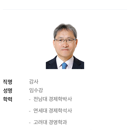
직명
감사
성명
임수강
학력
전남대 경제학박사
연세대 경제학석사
고려대 경영학과