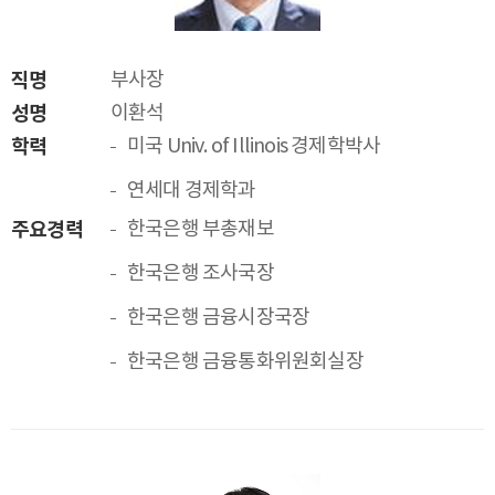
직명
부사장
성명
이환석
학력
미국 Univ. of Illinois 경제학박사
연세대 경제학과
주요경력
한국은행 부총재보
한국은행 조사국장
한국은행 금융시장국장
한국은행 금융통화위원회실장