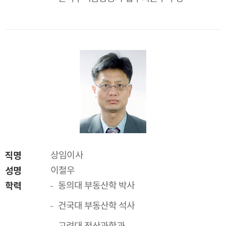
직명
상임이사
성명
이철우
학력
동의대 부동산학 박사
건국대 부동산학 석사