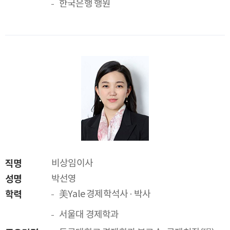
한국은행 행원
직명
비상임이사
성명
박선영
학력
美Yale 경제학석사 · 박사
서울대 경제학과