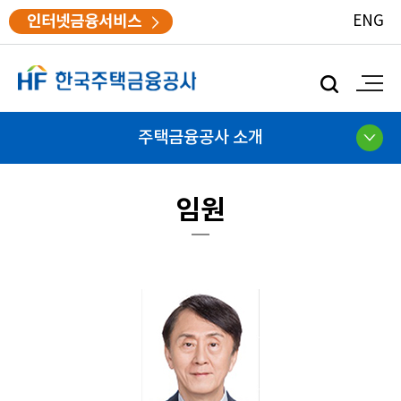
인터넷금융서비스
ENG
모
바
일
검
주택금융공사 소개
색
임원