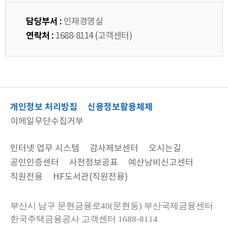
담당부서 :
인재경영실
연락처 :
1688-8114 (고객센터)
개인정보 처리방침
신용정보활용체제
이메일무단수집거부
인터넷 업무 시스템
감사제보센터
오시는길
공인인증센터
사전정보공표
예산낭비신고센터
직원전용
HF도서관(직원전용)
부산시 남구 문현금융로40(문현동) 부산국제금융센터
한국주택금융공사
고객센터 1688-8114