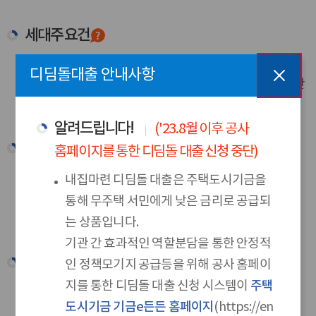
세대주 요건
대출접수일 현재 세대주로서 세대주를 포함한 세대원
디딤돌대출 안내사항
전원이 무주택 으로 단독세대주를 포함하되 만 30세 미만
단독세대주는 제외
알려드립니다!
('23.8월 이후 공사
소득 요건
홈페이지를 통한 디딤돌 대출 신청 중단)
부부합산 연소득 60백만원 이하 (단, 생애최초, 2자녀
내집마련 디딤돌 대출은 주택도시기금을
이상 가구 70백만원, 신혼가구 85백만원 이하)
통해 무주택 서민에게 낮은 금리로 공급되
소득심사 방법 안내
는 상품입니다.
기관 간 효과적인 역할분담을 통한 안정적
자산요건
인 정책모기지 공급등을 위해 공사 홈페이
지를 통한 디딤돌 대출 신청 시스템이
주택
대출신청인 및 배우자의 합산 순자산 가액이 5.11억원
도시기금 기금e든든 홈페이지
(https://en
이하