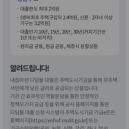
대출한도 최대 2억원
(생애최초 주택구입자 2.4억원, 신혼 · 2자녀 이상
가구는 3.2억원)
대출만기 10년, 15년, 20년, 30년(거치기간은
1년 또는 비거치)
원리금 균등, 원금 균등, 체증식 분할상환
알려드립니다!
내집마련 디딤돌 대출은 주택도시기금을 통해 무주택
서민에게 낮은 금리로 공급되는 상품입니다.
기관 간 효과적인 역할분담을 통한 안정적인
정책모기지 공급 등을 위해 공사 홈페이지를 통한
디딤돌 대출 신청 시스템이 주택도시기금 기금e든든
홈페이지
[https://enhuf.molit.go.kr]
또는
기금수탁은행(국민, 농협, 신한, 우리, 하나, 부산,