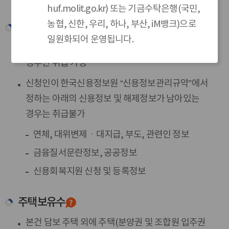
huf.molit.go.kr)
또는 기금수탁은행(국민,
농협, 신한, 우리, 하나, 부산, iM뱅크)으로
신용 평가 및 정보
일원화되어 운영됩니다.
NICE신용평가정보(주)의 CB점수가 350점 이상인
경우만 취급 가능
신청인이 한국신용정보원 “신용정보관리규약”에서
정하는 아래의 신용정보 및 해제정보가 남아있는
경우는 취급불가
연체, 대위변제ㆍ대지급, 부도, 관련인 정보
금융질서문란정보, 공공정보
신용회복지원 신청 및 등록정보
주택 보유수
본건 담보 주택 외에 주택(분양권 및 조합원 입주권