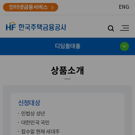
인터넷금융서비스
ENG
모
바
일
검
디딤돌대출
색
상품소개
신청대상
민법상 성년
대한민국 국민
접수일 현재 세대주