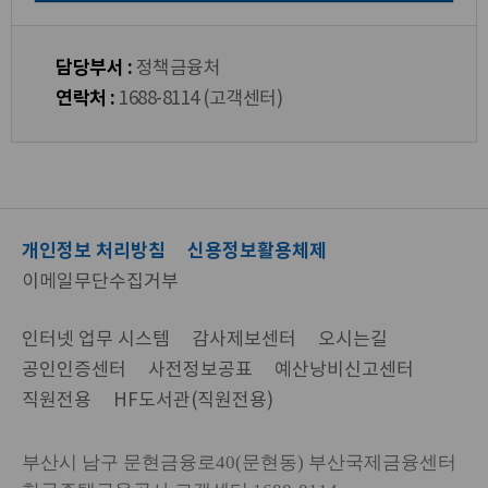
담당부서 :
정책금융처
연락처 :
1688-8114 (고객센터)
개인정보 처리방침
신용정보활용체제
이메일무단수집거부
인터넷 업무 시스템
감사제보센터
오시는길
공인인증센터
사전정보공표
예산낭비신고센터
직원전용
HF도서관(직원전용)
부산시 남구 문현금융로40(문현동) 부산국제금융센터