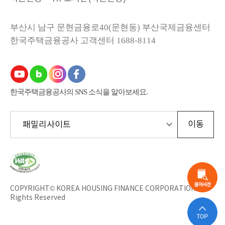
부산시 남구 문현금융로40(문현동) 부산국제금융센터
한국주택금융공사
고객센터 1688-8114
한국주택금융공사의 SNS 소식을 알아보세요.
한
국
웹
접
근
COPYRIGHT© KOREA HOUSING FINANCE CORPORATION All
성
Rights Reserved
인
증
평