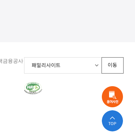
주택금융공사
한
국
웹
접
근
성
인
증
평
가