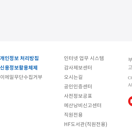
개인정보 처리방침
인터넷 업무 시스템
고
신용정보활용체제
감사제보센터
이메일무단수집거부
오시는길
C
Al
공인인증센터
사전정보공표
예산낭비신고센터
직원전용
HF도서관(직원전용)