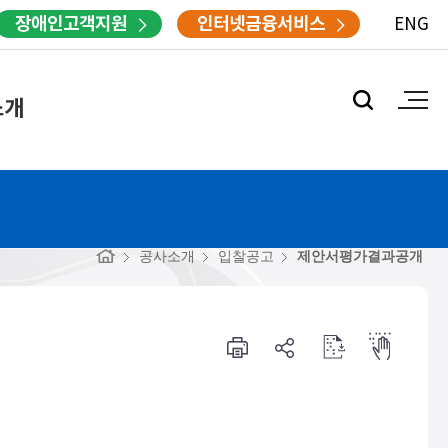
장애인고객지원
인터넷금융서비스
ENG
소개
공사소개
입찰공고
제안서평가결과공개
프
공
점
점
린
유
자
자
터
하
다
뷰
기
운
어
로
드