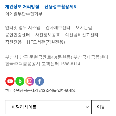
개인정보 처리방침
신용정보활용체제
이메일무단수집거부
인터넷 업무 시스템
감사제보센터
오시는길
공인인증센터
사전정보공표
예산낭비신고센터
직원전용
HF도서관(직원전용)
부산시 남구 문현금융로40(문현동) 부산국제금융센터
한국주택금융공사
고객센터 1688-8114
한국주택금융공사의 SNS 소식을 알아보세요.