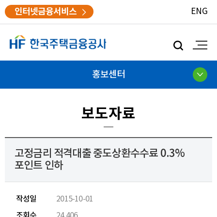
인터넷금융서비스
ENG
모
바
일
검
홍보센터
색
보도자료
고정금리 적격대출 중도상환수수료 0.3%
포인트 인하
작성일
2015-10-01
조회수
24,406