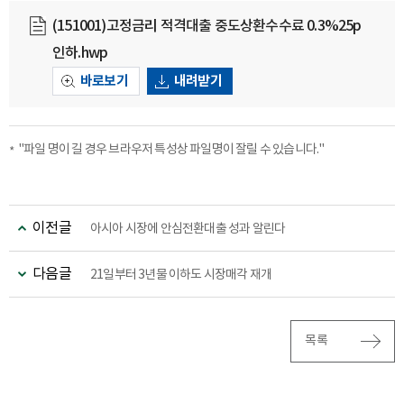
(151001)고정금리 적격대출 중도상환수수료 0.3%25p
인하.hwp
바로보기
내려받기
"파일 명이 길 경우 브라우저 특성상 파일명이 잘릴 수 있습니다."
이전글
아시아 시장에 안심전환대출 성과 알린다
다음글
21일부터 3년물 이하도 시장매각 재개
목록