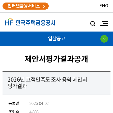
인터넷금융서비스
ENG
모
바
일
검
입찰공고
색
제안서평가결과공개
2026년 고객만족도 조사 용역 제안서
평가결과
등록일
2026-04-02
조회수
4,808