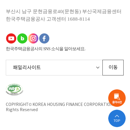
부산시 남구 문현금융로40(문현동) 부산국제금융센터
한국주택금융공사
고객센터 1688-8114
한국주택금융공사의 SNS 소식을 알아보세요.
한
국
웹
접
근
COPYRIGHT© KOREA HOUSING FINANCE CORPORATION All
성
Rights Reserved
인
증
평