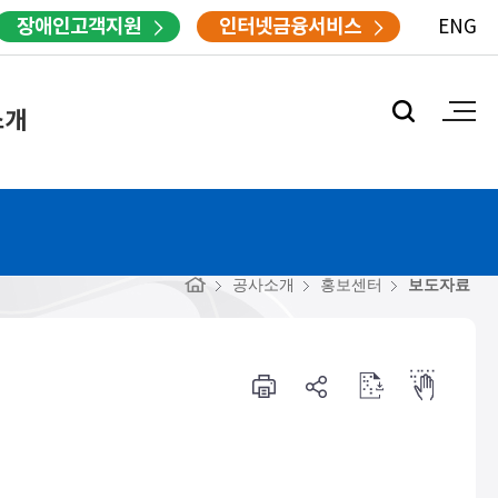
장애인고객지원
인터넷금융서비스
ENG
소개
공사소개
홍보센터
보도자료
프
공
점
점
린
유
자
자
터
하
다
뷰
기
운
어
로
드