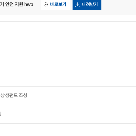
거 안전 지원.hwp
바로보기
내려받기
 상생펀드 조성
장