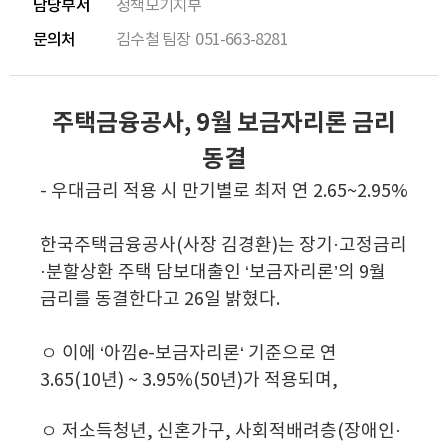
담당부서
정책모기지부
문의처
김수철 팀장
051-663-8281
주택금융공사, 9월 보금자리론 금리
동결
- 우대금리 적용 시 만기별로 최저 연 2.65~2.95%
한국주택금융공사(사장 김경환)는 장기·고정금리
·분할상환 주택 담보대출인 ‘보금자리론’의 9월
금리를 동결한다고 26일 밝혔다.
ㅇ 이에 ‘아낌e-보금자리론‘ 기준으로 연
3.65(10년) ~ 3.95%(50년)가 적용되며,
ㅇ 저소득청년, 신혼가구, 사회적배려층(장애인·