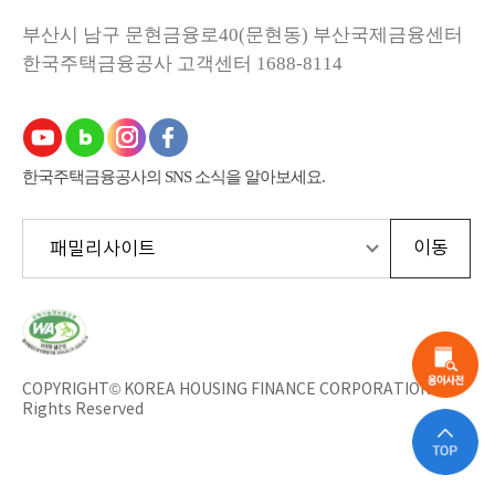
부산시 남구 문현금융로40(문현동) 부산국제금융센터
한국주택금융공사
고객센터 1688-8114
한국주택금융공사의 SNS 소식을 알아보세요.
한
국
웹
접
근
COPYRIGHT© KOREA HOUSING FINANCE CORPORATION All
성
Rights Reserved
인
증
평
가