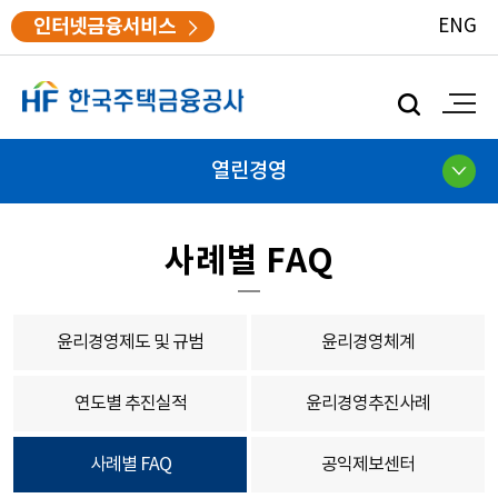
인터넷금융서비스
ENG
모
바
일
검
열린경영
색
사례별 FAQ
윤리경영제도 및 규범
윤리경영체계
연도별 추진실적
윤리경영추진사례
사례별 FAQ
공익제보센터