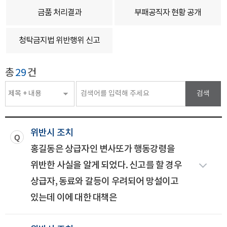
금품 처리결과
부패공직자 현황 공개
청탁금지법 위반행위 신고
게시글
총
29
건
검색
검색분류선택
검색
위반시 조치
홍길동은 상급자인 변사또가 행동강령을
위반한 사실을 알게 되었다. 신고를 할 경우
상급자, 동료와 갈등이 우려되어 망설이고
있는데 이에 대한 대책은