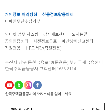
개인정보 처리방침
신용정보활용체제
이메일무단수집거부
인터넷 업무 시스템
감사제보센터
오시는길
공인인증센터
사전정보공표
예산낭비신고센터
직원전용
HF도서관(직원전용)
부산시 남구 문현금융로40(문현동) 부산국제금융센터
한국주택금융공사
고객센터 1688-8114
한국주택금융공사의 SNS 소식을 알아보세요.