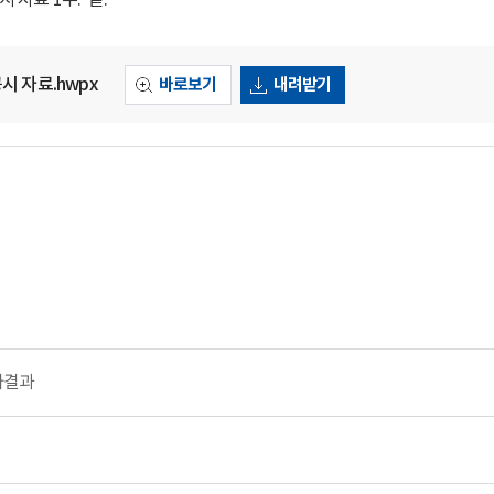
 자료 1부. 끝.
시 자료.hwpx
바로보기
내려받기
사결과