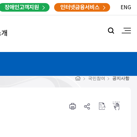
장애인고객지원
인터넷금융서비스
ENG
소개
국민참여
공지사항
프
공
점
점
린
유
자
자
터
하
다
뷰
기
운
어
로
드